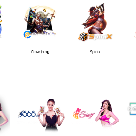
Crowdplay
Spinix