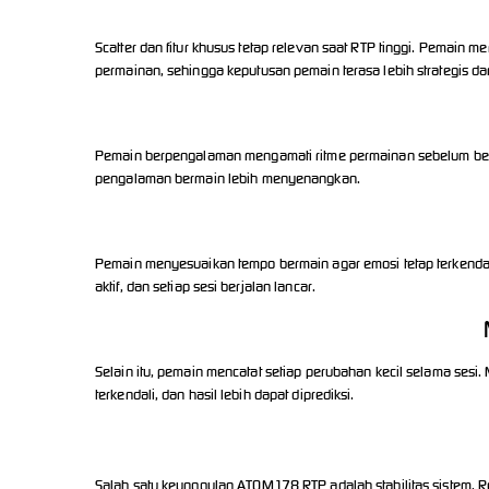
Scatter dan fitur khusus tetap relevan saat RTP tinggi. Pemain 
permainan, sehingga keputusan pemain terasa lebih strategis d
Pemain berpengalaman mengamati ritme permainan sebelum bereak
pengalaman bermain lebih menyenangkan.
Pemain menyesuaikan tempo bermain agar emosi tetap terkendali.
aktif, dan setiap sesi berjalan lancar.
Selain itu, pemain mencatat setiap perubahan kecil selama sesi.
terkendali, dan hasil lebih dapat diprediksi.
Salah satu keunggulan
ATOM178
RTP adalah stabilitas sistem