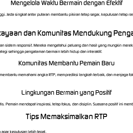
Mengelola Waktu Bermain dengan Efektif
gi. Jeda singkat antar putaran membantu pikiran tetap segar, keputusan tetap rasi
cayaan dan Komunitas Mendukung Peng
sistem responsif. Mereka mengetahui peluang dan hasil yang mungkin mereka 
ategi sehingga pengalaman bermain lebih hidup dan interaktif.
Komunitas Membantu Pemain Baru
if membantu memahami angka RTP, memprediksi langkah terbaik, dan menjaga fo
Lingkungan Bermain yang Positif
is. Pemain mendapat inspirasi, tetap fokus, dan disiplin. Suasana positif ini 
Tips Memaksimalkan RTP
n agar keputusan lebih tepat.