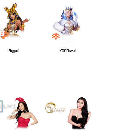
Bigpot
YGGDrasil