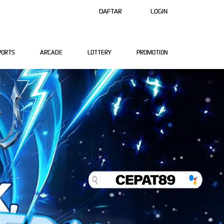
DAFTAR
LOGIN
PORTS
ARCADE
LOTTERY
PROMOTION