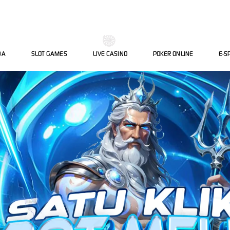
DA
SLOT GAMES
LIVE CASINO
POKER ONLINE
E-S