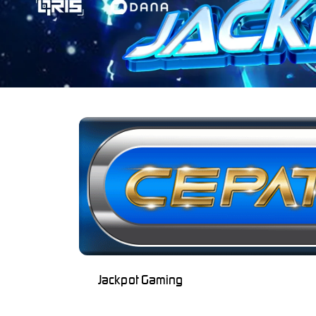
Jackpot Gaming