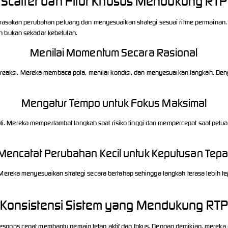
Scatter dan Fitur Khusus Mendukung RTP
merasakan perubahan peluang dan menyesuaikan strategi sesuai ritme permainan. S
an bukan sekadar kebetulan.
Menilai Momentum Secara Rasional
si. Mereka membaca pola, menilai kondisi, dan menyesuaikan langkah. Dengan ca
Mengatur Tempo untuk Fokus Maksimal
 Mereka memperlambat langkah saat risiko tinggi dan mempercepat saat peluang 
Mencatat Perubahan Kecil untuk Keputusan Tepa
 Mereka menyesuaikan strategi secara bertahap sehingga langkah terasa lebih tepa
Konsistensi Sistem yang Mendukung RTP
. Respons cepat membantu pemain tetap aktif dan fokus. Dengan demikian, mere