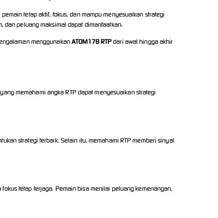
pemain tetap aktif, fokus, dan mampu menyesuaikan strategi
n, dan peluang maksimal dapat dimanfaatkan.
an pengalaman menggunakan
ATOM178 RTP
dari awal hingga akhir
n yang memahami angka RTP dapat menyesuaikan strategi
kan strategi terbaik. Selain itu, memahami RTP memberi sinyal
fokus tetap terjaga. Pemain bisa menilai peluang kemenangan,