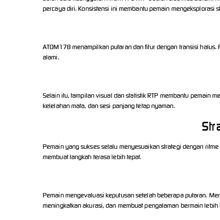
percaya diri. Konsistensi ini membantu pemain mengeksplorasi st
ATOM178 menampilkan putaran dan fitur dengan transisi halus. P
alami.
Selain itu, tampilan visual dan statistik RTP membantu pemain 
kelelahan mata, dan sesi panjang tetap nyaman.
Str
Pemain yang sukses selalu menyesuaikan strategi dengan ritm
membuat langkah terasa lebih tepat.
Pemain mengevaluasi keputusan setelah beberapa putaran. Merek
meningkatkan akurasi, dan membuat pengalaman bermain lebih t