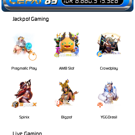
Jackpot Gaming
Pragmatic Play
AMB Slot
Crowdplay
Spinix
Bigpot
YGGDrasil
Live Gaming