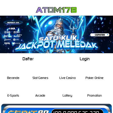
Daftar
Login
Beranda
Slot Games
Live Casino
Poker Online
E-Sports
Arcade
Lottery
Promotion