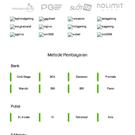
Metode Pembayaran
Bank
Cimb Niaga
BCA
Danamon
Permata
Mandiri
BNI
BRI
Panin
Pulsa
XL Axiata
Tri
Telkomsel
Axis
E-Money